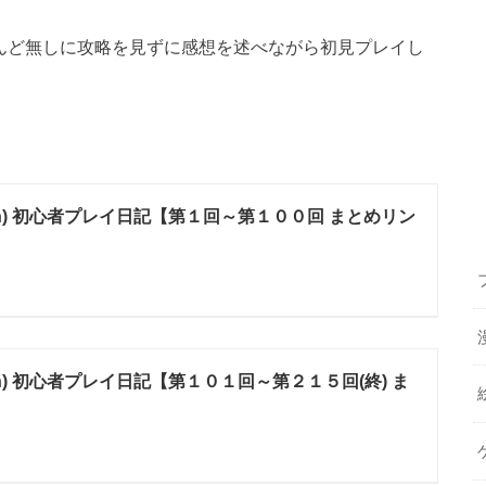
ほとんど無しに攻略を見ずに感想を述べながら初見プレイし
tch) 初心者プレイ日記【第１回～第１００回 まとめリン
ch) 初心者プレイ日記【第１０１回～第２１５回(終) ま