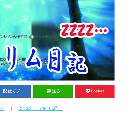
はてブ
送る
Pocket
回）
｜
次の話 →（第166回）