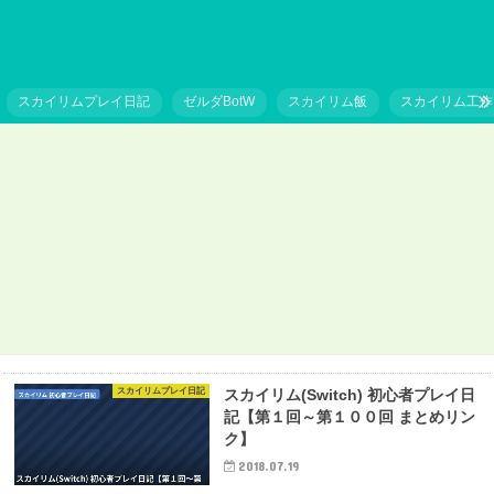
スカイリムプレイ日記
ゼルダBotW
スカイリム飯
スカイリム工作
スカイリム工作
ス
【スカイリム工作】光るニルンルート作ってみた！
ル
スカイリムプレイ日記
スカイリム(Switch) 初心者プレイ日
記【第１回～第１００回 まとめリン
ク】
2018.07.19