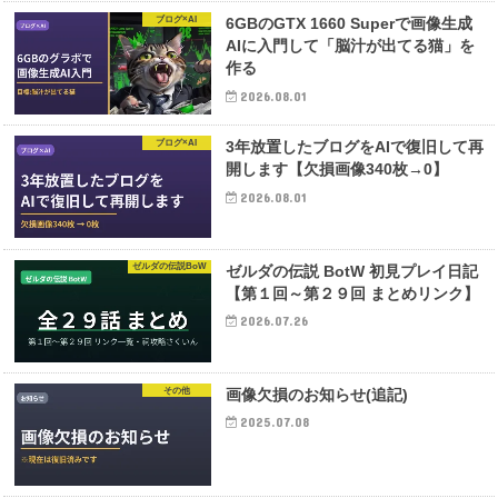
ブログ×AI
6GBのGTX 1660 Superで画像生成
AIに入門して「脳汁が出てる猫」を
作る
2026.08.01
ブログ×AI
3年放置したブログをAIで復旧して再
開します【欠損画像340枚→0】
2026.08.01
ゼルダの伝説BoW
ゼルダの伝説 BotW 初見プレイ日記
【第１回～第２９回 まとめリンク】
2026.07.26
その他
画像欠損のお知らせ(追記)
2025.07.08