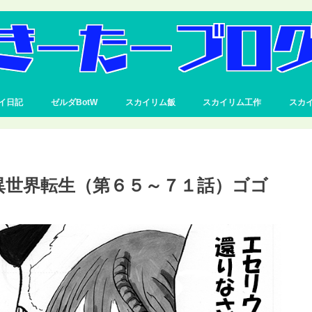
イ日記
ゼルダBotW
スカイリム飯
スカイリム工作
スカ
異世界転生（第６５～７１話）ゴゴ