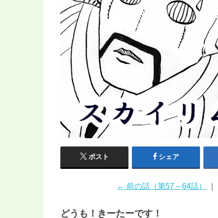
ポスト
シェア
← 前の話（第57～64話）
｜
どうも！きーたーです！