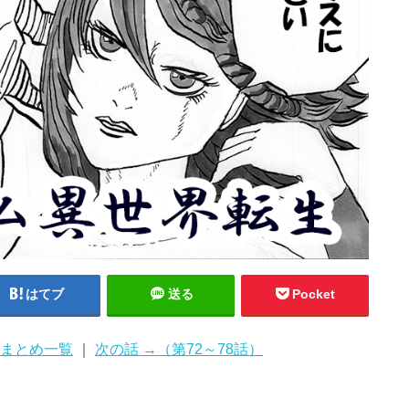
はてブ
送る
Pocket
まとめ一覧
｜
次の話 →（第72～78話）