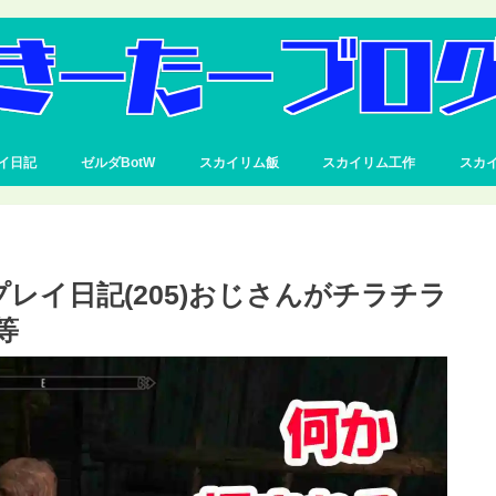
イ日記
ゼルダBotW
スカイリム飯
スカイリム工作
スカ
者プレイ日記(205)おじさんがチラチラ
等