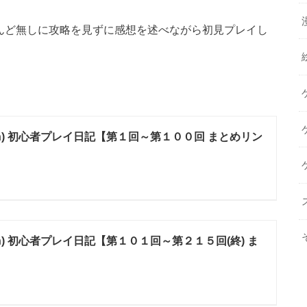
ほとんど無しに攻略を見ずに感想を述べながら初見プレイし
tch) 初心者プレイ日記【第１回～第１００回 まとめリン
ch) 初心者プレイ日記【第１０１回～第２１５回(終) ま