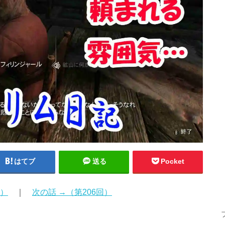
はてブ
送る
Pocket
回）
｜
次の話 →（第206回）