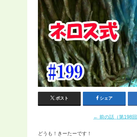
ポスト
シェア
← 前の話（第198
どうも！きーたーです！