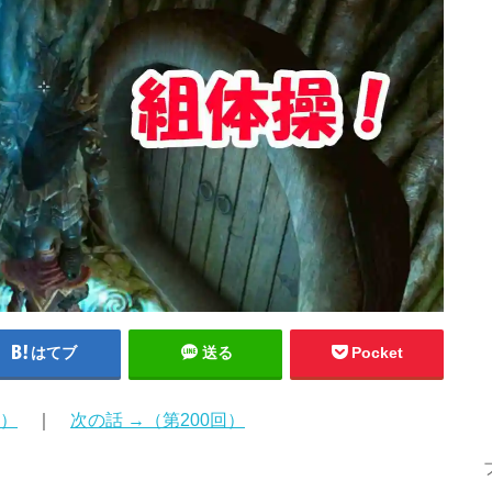
はてブ
送る
Pocket
回）
｜
次の話 →（第200回）