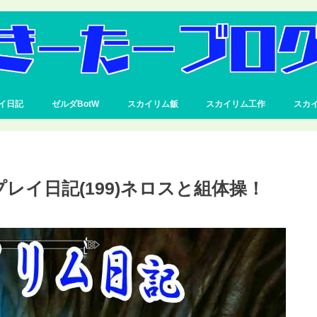
イ日記
ゼルダBotW
スカイリム飯
スカイリム工作
スカ
心者プレイ日記(199)ネロスと組体操！