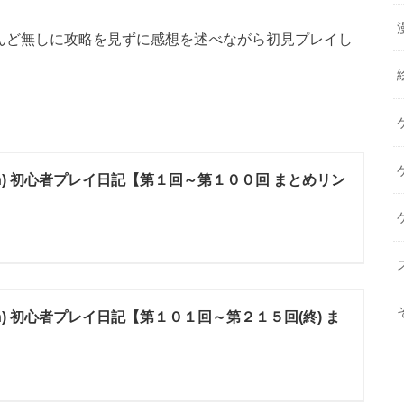
ほとんど無しに攻略を見ずに感想を述べながら初見プレイし
tch) 初心者プレイ日記【第１回～第１００回 まとめリン
ch) 初心者プレイ日記【第１０１回～第２１５回(終) ま