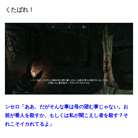
くたばれ！
シセロ「ああ、だがそんな事は母の望む事じゃない。お
前が番人を殺すか、もしくは私が聞こえし者を殺す？そ
れこそイカれてるよ」