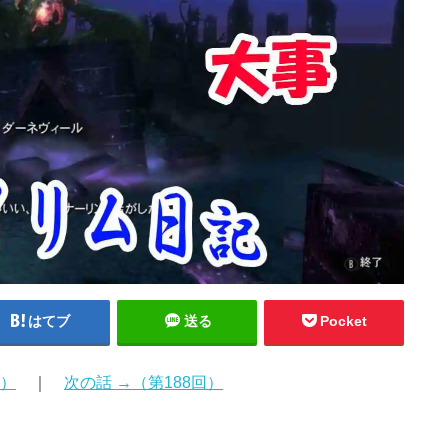
はてブ
送る
Pocket
回）
｜
次の話 →（第188回）