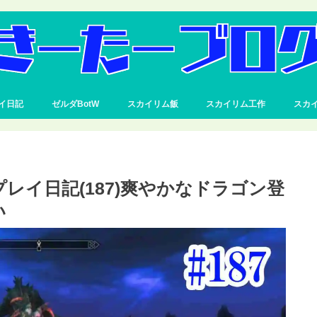
イ日記
ゼルダBotW
スカイリム飯
スカイリム工作
スカ
者プレイ日記(187)爽やかなドラゴン登
い