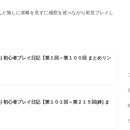
ほとんど無しに攻略を見ずに感想を述べながら初見プレイし
tch) 初心者プレイ日記【第１回～第１００回 まとめリン
ch) 初心者プレイ日記【第１０１回～第２１５回(終) ま