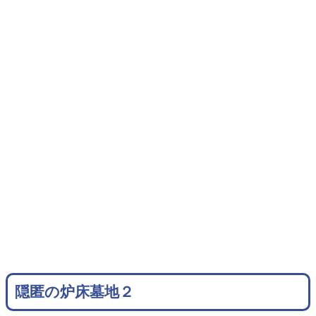
隠匿の炉床墓地２